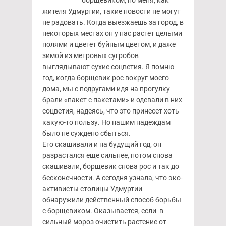
борщевиком, но меня, как
жителя Удмуртии, такие новости не могут
не радовать. Когда выезжаешь за город, в
некоторых местах он у нас растет целыми
полями и цветет буйным цветом, и даже
зимой из метровых сугробов
выглядывают сухие соцветия. Я помню
год, когда борщевик рос вокруг моего
дома, мы с подругами идя на прогулку
брали «пакет с пакетами» и одевали в них
соцветия, надеясь, что это принесет хоть
какую-то пользу. Но нашим надеждам
было не суждено сбыться.
Его скашивали и на будущий год, он
разрастался еще сильнее, потом снова
скашивали, борщевик снова рос и так до
бесконечности. А сегодня узнала, что эко-
активисты столицы Удмуртии
обнаружили действенный способ борьбы
с борщевиком. Оказывается, если в
сильный мороз очистить растение от