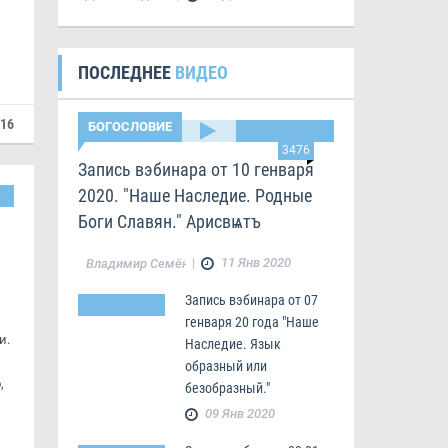
ПОСЛЕДНЕЕ
ВИДЕО
016
БОГОСЛОВИЕ
3476
Запись вэбинара от 10 генваря
2020. "Наше Наследие. Родные
Боги Славян." Арисвѩтъ
|
11 Янв 2020
Владимир Семёнов
Запись вэбинара от 07
генваря 20 года "Наше
и.
Наследие. Язык
образный или
,
безобразный."
09 Янв 2020