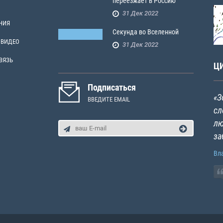
переезжает в Россию
31 Дек 2022
НИЯ
Секунда во Вселенной
 ВИДЕО
31 Дек 2022
ВЯЗЬ
Ц
Подписаться
«З
ВВЕДИТЕ EMAIL
сл
лю
за
Вл