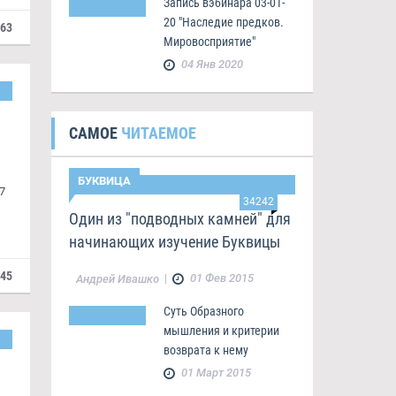
Запись вэбинара 03-01-
20 "Наследие предков.
963
Мировосприятие"
04 Янв 2020
САМОЕ
ЧИТАЕМОЕ
БУКВИЦА
7
34242
Один из "подводных камней" для
начинающих изучение Буквицы
845
|
01 Фев 2015
Андрей Ивашко
Суть Образного
мышления и критерии
возврата к нему
01 Март 2015