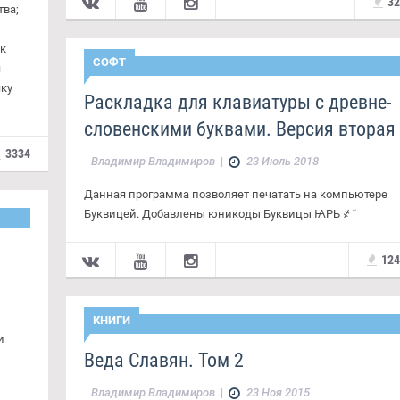
3
тва;
к
СОФТ
я
яку
Раскладка для клавиатуры с древне-
словенскими буквами. Версия вторая
3334
Владимир Владимиров
|
23 Июль 2018
Данная программа позволяет печатать на компьютере
Буквицей. Добавлены юникоды Буквицы ꙖРЬ ҂ ҃
12
КНИГИ
и
Веда Славян. Том 2
Владимир Владимиров
|
23 Ноя 2015