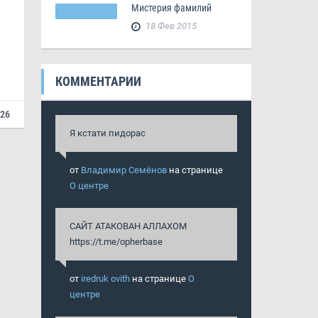
Мистерия фамилий
18 Фев 2015
КОММЕНТАРИИ
426
Я кстати пидорас
от
Владимир Семёнов
на странице
О центре
САЙТ АТАКОВАН АЛЛАХОМ
https://t.me/opherbase
от
iredruk ovith
на странице
О
центре