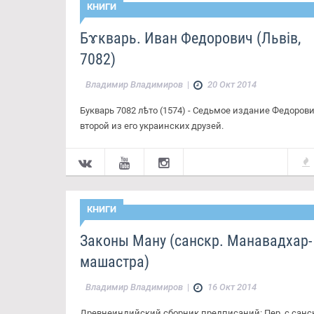
КНИГИ
Бɤкварь. Иван Федорович (Львів,
7082)
Владимир Владимиров
|
20 Окт 2014
Букварь 7082 лѣто (1574) - Седьмое издание Федорови
второй из его украинских друзей.
КНИГИ
Законы Ману (санскр. Манавадхар-
машастра)
Владимир Владимиров
|
16 Окт 2014
Древнеиндийский сборник предписаний: Пер. с санс