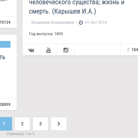
человеческого существа; жизнь и
смерть. (Карышев И.А.)
10124
Владимир Владимиров
|
01 Окт 2014
Год выпуска: 1895
18
ть
38899
1
2
3
Страниц(а) 1 из 3