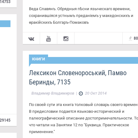
14753
Веда Славянъ. Обрядныя пѣсни языческаго времени,
сохранившiяся устнымъ преданiемъ у македонскихъ и
өракiйскихъ Болгаръ-Помаковъ
8
КНИГИ
Лексикон Словенороський, Памво
Беринды, 7135
.
Владимир Владимиров
|
20 Окт 2014
По своей сути эта книга толковый словарь своего времен
В предисловии подается языково-исторический и
палеографический описание достопримечательности. То
29145
что читали на Занятии 12 по "Буквица. Практическое
применение."