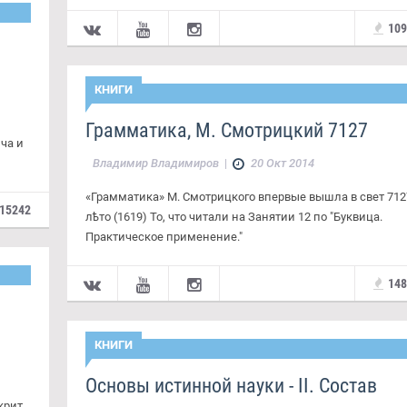
10
КНИГИ
Грамматика, М. Смотрицкий 7127
ча и
Владимир Владимиров
|
20 Окт 2014
«Грамматика» М. Смотрицкого впервые вышла в свет 712
15242
лѣто (1619) То, что читали на Занятии 12 по "Буквица.
Практическое применение."
14
КНИГИ
Основы истинной науки - II. Состав
крит.