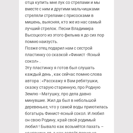
отца купить мне лук со стрелами и мы
вместе с ним и другими мальчишками
стреляли стрелами с присосками в
мишень, выясняя, кто же из нас самый
лучший стрелок. Песни Владимира
Высоцкого из этого фильма я до сих пор
помню наизусть.
Позже отец подарил нам с сестрой
пластинку со сказкой «Финист -Ясный
сокол» .
Эту пластинку я готов был слушать
каждый день , как сейчас помню слова
автора : «Расскажу я Вам ребятушки,
сказку старую старинную, про Родную
Землю –Матушку, про дела давно
минувшие. Жил да был в небольшой
деревеньке, что у самой воды приютилась
богатырь Финист-ясный сокол. И любил
он свою Родину, край свой родимый
любил ! Бывало как возьмётся пахать –