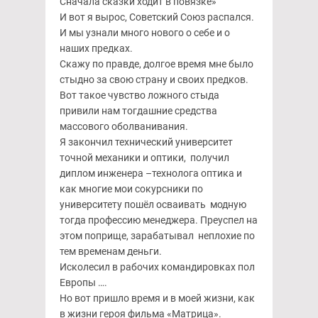
Сначала сказки ходит в повязке»
И вот я вырос, Советский Союз распался.
И мы узнали много нового о себе и о
наших предках.
Скажу по правде, долгое время мне было
стыдно за свою страну и своих предков.
Вот такое чувство ложного стыда
привили нам тогдашние средства
массового оболванивания.
Я закончил технический университет
точной механики и оптики, получил
диплом инженера –технолога оптика и
как многие мои сокурсники по
университету пошёл осваивать модную
тогда профессию менеджера. Преуспел на
этом поприще, зарабатывал неплохие по
тем временам деньги.
Исколесил в рабочих командировках пол
Европы ….
Но вот пришло время и в моей жизни, как
в жизни героя фильма «Матрица».