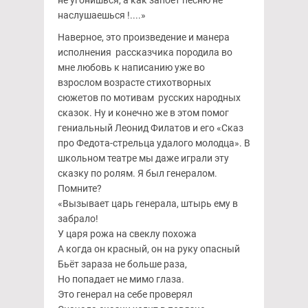
не угонишься, а как запоёт песню не
наслушаешься !....»
Наверное, это произведение и манера
исполнения рассказчика породила во
мне любовь к написанию уже во
взрослом возрасте стихотворных
сюжетов по мотивам русских народных
сказок. Ну и конечно же в этом помог
гениальный Леонид Филатов и его «Сказ
про Федота-стрельца удалого молодца». В
школьном театре мы даже играли эту
сказку по ролям. Я был генералом.
Помните?
«Вызывает царь генерала, штырь ему в
забрало!
У царя рожа на свеклу похожа
А когда он красный, он на руку опасный
Бьёт зараза не больше раза,
Но попадает не мимо глаза.
Это генерал на себе проверял