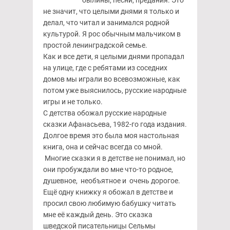
былины, песни, предания. Это
не значит, что целыми днями я только и
делал, что читал и занимался родной
культурой. Я рос обычным мальчиком в
простой ленинградской семье.
Как и все дети, я целыми днями пропадал
на улице, где с ребятами из соседних
домов мы играли во всевозможные, как
потом уже выяснилось, русские народные
игры и не только.
С детства обожал русские народные
сказки Афанасьева, 1982-го года издания.
Долгое время это была моя настольная
книга, она и сейчас всегда со мной.
Многие сказки я в детстве не понимал, но
они пробуждали во мне что-то родное,
душевное, необъятное и очень дорогое.
Ещё одну книжку я обожал в детстве и
просил свою любимую бабушку читать
мне её каждый день. Это сказка
шведской писательницы Сельмы