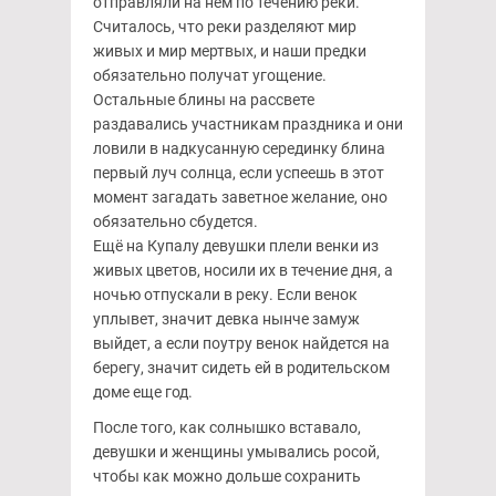
отправляли на нем по течению реки.
Считалось, что реки разделяют мир
живых и мир мертвых, и наши предки
обязательно получат угощение.
Остальные блины на рассвете
раздавались участникам праздника и они
ловили в надкусанную серединку блина
первый луч солнца, если успеешь в этот
момент загадать заветное желание, оно
обязательно сбудется.
Ещё на Купалу девушки плели венки из
живых цветов, носили их в течение дня, а
ночью отпускали в реку. Если венок
уплывет, значит девка нынче замуж
выйдет, а если поутру венок найдется на
берегу, значит сидеть ей в родительском
доме еще год.
После того, как солнышко вставало,
девушки и женщины умывались росой,
чтобы как можно дольше сохранить