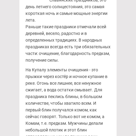
славянских праздников, это
день летнего солнцестояния, это самая
короткая ночь и самые мощные энергии
лета.
Раньше такие праздники отмечали всей
деревней, весело, радостно и в
определенных традициях. В народных
праздниках всегда есть три обязательных
части: очищение, благодарность предкам,
получение силы.
На Купалу элементы очищения - это
прыжки через костёр и ночное купание в
реке. Огонь все лишнее, все ненужное
сжигает, а вода остатки смывает. Для
праздника пеклись блины, в большом
количестве, чтобы хватило всем. И
первый блин получался комом, как
сейчас говорят. Только вот не комом, а
Комам, т.е. предкам. Мужчины делали
небольшой плотик и этот блин