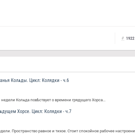
1922
нья Колѧды. Цикл: Колядки - ч.6
 недели Колѧда повѣствует о времени грядущего Хорса...
ѧдущем Хорсе. Цикл: Колядки - ч.7
дели. Пространство равное и тихое. Стоит спокойное рабочее настроение