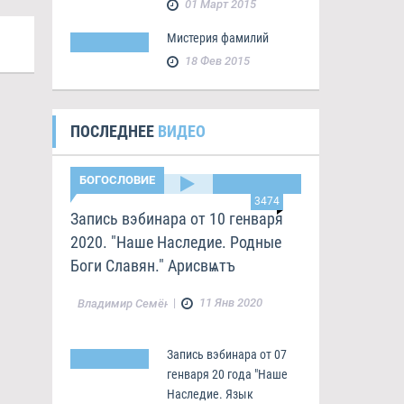
01 Март 2015
Мистерия фамилий
18 Фев 2015
ПОСЛЕДНЕЕ
ВИДЕО
БОГОСЛОВИЕ
3474
Запись вэбинара от 10 генваря
2020. "Наше Наследие. Родные
Боги Славян." Арисвѩтъ
|
11 Янв 2020
Владимир Семёнов
Запись вэбинара от 07
генваря 20 года "Наше
Наследие. Язык