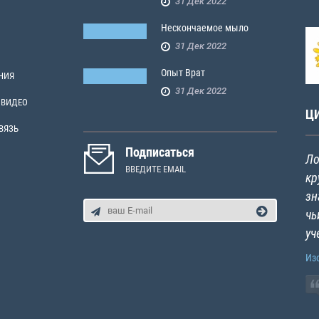
31 Дек 2022
Нескончаемое мыло
31 Дек 2022
Опыт Врат
НИЯ
31 Дек 2022
 ВИДЕО
Ц
ВЯЗЬ
Подписаться
Ло
ВВЕДИТЕ EMAIL
кр
зн
чь
уч
Из