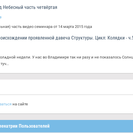
д Небесный часть четвёртая
в
ьная) часть видео семинара от 14 марта 2015 года
оисхождении проявленной давеча Структуры. Цикл: Колядки - ч.
лѧдной недели. У нас во Владимире так ни разу и не показалось Солн
уч...
ваться
на сайте
енатрии Пользователей