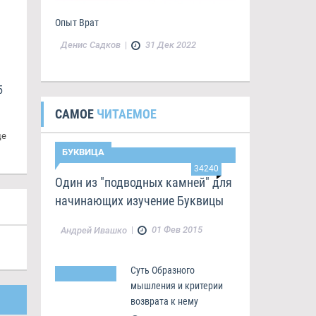
Опыт Врат
Денис Садков
|
31 Дек 2022
5
САМОЕ
ЧИТАЕМОЕ
це
БУКВИЦА
34240
Один из "подводных камней" для
начинающих изучение Буквицы
|
01 Фев 2015
Андрей Ивашко
Суть Образного
мышления и критерии
возврата к нему