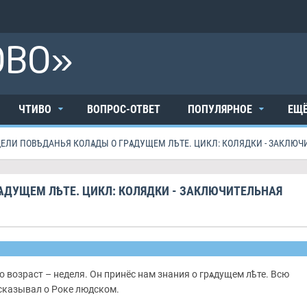
ОВО»
ЧТИВО
ВОПРОС-ОТВЕТ
ПОПУЛЯРНОЕ
ЕЩ
ЕЛИ ПОВѢДАНЬЯ КОЛѦДЫ О ГРѦДУЩЕМ ЛѢТЕ. ЦИКЛ: КОЛЯДКИ - ЗАКЛЮЧ
ѦДУЩЕМ ЛѢТЕ. ЦИКЛ: КОЛЯДКИ - ЗАКЛЮЧИТЕЛЬНАЯ
о возраст – неделя. Он принёс нам знания о грѧдущем лѣте. Всю
сказывал о Роке людском.