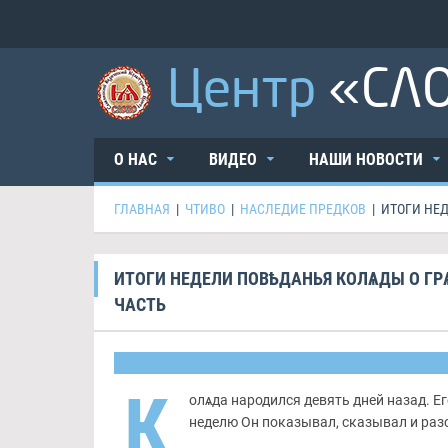
Центр
«СЛ
О НАС
ВИДЕО
НАШИ НОВОСТИ
ГЛАВНАЯ
|
ЧТИВО
|
НАСЛЕДИЕ ПРЕДКОВ
|
ИТОГИ НЕД
ИТОГИ НЕДЕЛИ ПОВѢДАНЬЯ КОЛѦДЫ О ГР
ЧАСТЬ
К
олѧда народился девять дней назад. Ег
неделю Он показывал, сказывал и раз