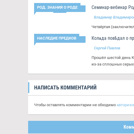
Семинар-вебинар Ро
РОД. ЗНАНИЯ О РОДЕ
Владимир Владимиро
Четвёртая (заключител
Колѧда повѣдал о пр
НАСЛЕДИЕ ПРЕДКОВ
Сергей Павлов
Прошёл шестой день Ко
из-за сплошных серых т
НАПИСАТЬ КОММЕНТАРИЙ
Чтобы оставлять комментарии не обходимо
авторизо
Комм