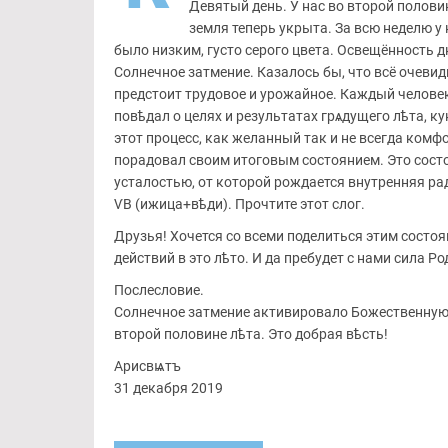
Девятый день. У нас во второй полови
земля теперь укрыта. За всю неделю у
было низким, густо серого цвета. Освещённость 
Солнечное затмение. Казалось бы, что всё очевидн
предстоит трудовое и урожайное. Каждый человек
повѣдал о целях и результатах грѧдущего лѣта, к
этот процесс, как желанный так и не всегда комф
порадовал своим итоговым состоянием. Это состо
усталостью, от которой рождается внутренняя ра
ѴВ (ижица+вѣди). Прочтите этот слог.
Друзья! Хочется со всеми поделиться этим состоя
действий в это лѣто. И да пребудет с нами сила Род
Послесловие.
Солнечное затмение активировало Божественную с
второй половине лѣта. Это добрая вѣсть!
Арисвѩтъ
31 декабря 2019