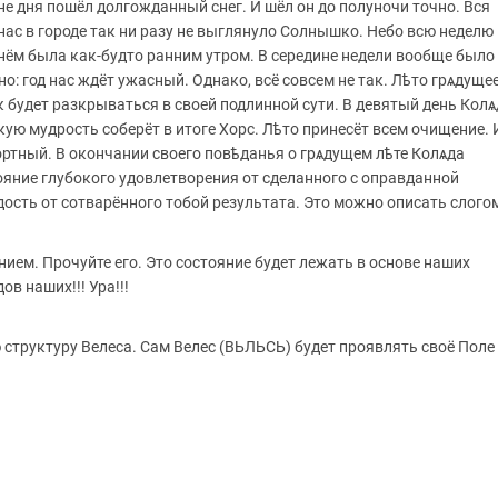
не дня пошёл долгожданный снег. И шёл он до полуночи точно. Вся
 нас в городе так ни разу не выглянуло Солнышко. Небо всю неделю
днём была как-будто ранним утром. В середине недели вообще было
о: год нас ждёт ужасный. Однако, всё совсем не так. Лѣто грѧдуще
 будет разкрываться в своей подлинной сути. В девятый день Колѧ
укую мудрость соберёт в итоге Хорс. Лѣто принесёт всем очищение. 
ортный. В окончании своего повѣданья о грѧдущем лѣте Колѧда
яние глубокого удовлетворения от сделанного с оправданной
дость от сотварённого тобой результата. Это можно описать слого
нием. Прочуйте его. Это состояние будет лежать в основе наших
ов наших!!! Ура!!!
труктуру Велеса. Сам Велес (ВЬЛЬСЬ) будет проявлять своё Поле