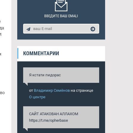
ВВЕДИТЕ ВАШ EMALI
е
да
И
КОММЕНТАРИИ
м
Я кстати пидорас
от
Владимир Семёнов
на странице
 во
О центре
САЙТ АТАКОВАН АЛЛАХОМ
https://t.me/opherbase