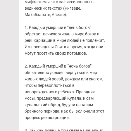
мифологемы, что зафиксированы в
ведических текстах (Ригведе,
Махабхарате, Авесте):
1. Каждый умерший в “день богов”
обретает вечную жизнь в мире богов и
реинкарнации в мире людей не подлежит.
Им посвящены Святки, время, когда они
могут посетить своих потомков.
2. Каждый умерший в “ночь богов”
обязательно должен вернуться в мир
живых людей росой, дождем или снегом,
чтобы перевоплотиться в
новорожденного ребенка. Праздник
Росы, предваряющий Купала, и сам
купальский обряд, будучи началом
брачного периода, как бы включали этот
процесс реинкарнации.
3. Так как души на том свете изначально