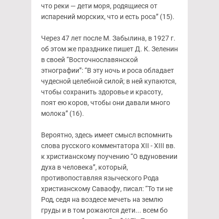
что реки — дети моря, родящиеся от
испарений морских, что и есть роса” (15).
Через 47 лет после М. Забылина, в 1927 г.
об этом же празднике пишет Д. К. Зеленин
в своей “Восточнославянской
этнографии”: “В эту ночь и роса обладает
чудесной целебной силой; в ней купаются,
чтобы сохранить здоровье и красоту,
поят ею коров, чтобы они давали много
молока” (16).
Вероятно, здесь имеет смысл вспомнить
слова русского комментатора XII - XIII вв.
к христианскому поучению “О вдуновении
духа в человека”, который,
противопоставляя языческого Рода
христианскому Саваофу, писал: “То ти не
Род, седя на воздесе мечеть на землю
груды и в том рожаются дети... всем бо