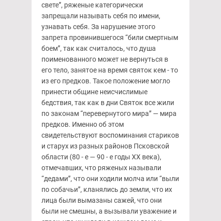
свете”, ряженые категорически
запрещали называть себя по имени,
узнавать себя. За нарушение этого
запрета провинившегося “били смертным
боем”, так как считалось, что душа
поименованного может не вернуться в
его тело, занятое на время святок кем - то
из его предков. Такое положение могло
принести общине неисчислимые
бедствия, так как в дни Святок все жили
по законам “перевернутого мира” — мира
предков. Именно об этом
свидетельствуют воспоминания стариков
и старух из разных районов Псковской
области (80 - е — 90 - е годы XX века),
отмечавших, что ряженых называли
“дедами”, что они ходили молча или “выли
по собачьи”, кланялись до земли, что их
лица были вымазаны сажей, что они
были не смешны, а вызывали уважение и