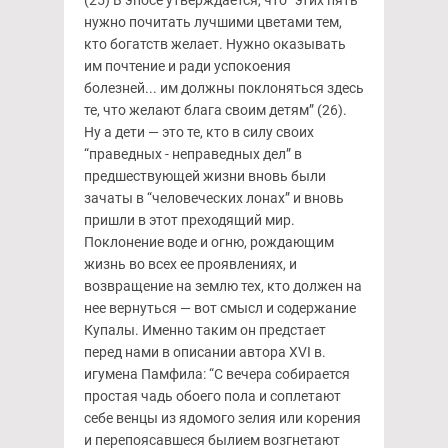
(25) В эпосе утверждается, что “этих пять
нужно почитать лучшими цветами тем,
кто богатств желает. Нужно оказывать
им почтение и ради успокоения
болезней... им должны поклоняться здесь
те, что желают блага своим детям” (26).
Ну а дети — это те, кто в силу своих
“праведных - неправедных дел” в
предшествующей жизни вновь были
зачаты в “человеческих лонах” и вновь
пришли в этот преходящий мир.
Поклонение воде и огню, рождающим
жизнь во всех ее проявлениях, и
возвращение на землю тех, кто должен на
нее вернуться — вот смысл и содержание
Купалы. Именно таким он предстает
перед нами в описании автора XVI в.
игумена Памфила: “С вечера собирается
простая чадь обоего пола и соплетают
себе венцы из ядомого зелия или корения
и перепоясавшеся былием возгнетают