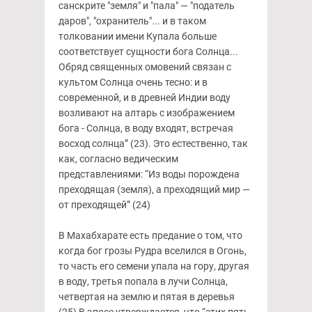
санскрите "земля" и "пала" — "податель
даров", "охранитель"... и в таком
толковании имени Купала больше
соответствует сущности бога Солнца...
Обряд священных омовений связан с
культом Солнца очень тесно: и в
современной, и в древней Индии воду
возливают на алтарь с изображением
бога - Солнца, в воду входят, встречая
восход солнца” (23). Это естественно, так
как, согласно ведическим
представлениями: “Из воды порождена
преходящая (земля), а преходящий мир —
от преходящей” (24)
В Махабхарате есть предание о том, что
когда бог грозы Рудра вселился в Огонь,
то часть его семени упала на гору, другая
в воду, третья попала в лучи Солнца,
четвертая на землю и пятая в деревья