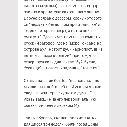
царства мертвых), всех земных вод, царю
закона и хранителю сакрального знания.
Варуна связан с деревом, крону которого
он “держит в бездонном пространстве” и
“корни которого вверх, а ветви вниз
смотрят”. Здесь имеет смысл вспомнить
русский заговор, где на “море - океане, на
острове Буяне стоит дуб - карколист, вниз
ветвями, вверх корнями”, при том, что в
севернорусских диалектах “буй, буево,
буевище” — погост, кладбище, “тот свет”.
Скандинавский бог Тор “первоначально
мыслился как бог неба... Имеются явные
следы связи Тора с культом дуба... ”,
указывающие на его первоначальную
связь с мировым деревом (4).
Таким образом, скандинавские святки,
длящиеся три недели, были посвящены