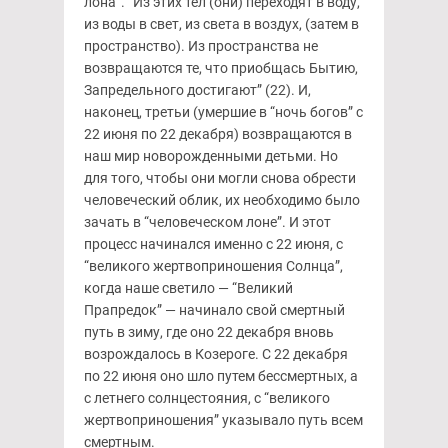
лона”. “Из этих тел (они) переходят в воду,
из воды в свет, из света в воздух, (затем в
пространство). Из пространства не
возвращаются те, что приобщась Бытию,
Запредельного достигают” (22). И,
наконец, третьи (умершие в “ночь богов” с
22 июня по 22 декабря) возвращаются в
наш мир новорожденными детьми. Но
для того, чтобы они могли снова обрести
человеческий облик, их необходимо было
зачать в “человеческом лоне”. И этот
процесс начинался именно с 22 июня, с
“великого жертвоприношения Солнца”,
когда наше светило — “Великий
Прапредок” — начинало свой смертный
путь в зиму, где оно 22 декабря вновь
возрождалось в Козероге. С 22 декабря
по 22 июня оно шло путем бессмертных, а
с летнего солнцестояния, с “великого
жертвоприношения” указывало путь всем
смертным.