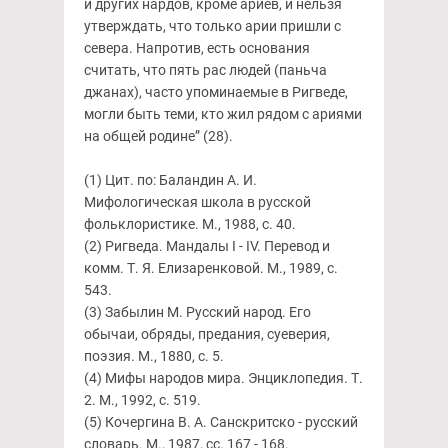
и других нардов, кроме ариев, и нельзя
утверждать, что только арии пришли с
севера. Напротив, есть основания
считать, что пять рас людей (паньча
джанах), часто упоминаемые в Ригведе,
могли быть теми, кто жил рядом с ариями
на общей родине” (28).
(1) Цит. по: Баландин А. И.
Мифологическая школа в русской
фольклористике. М., 1988, с. 40.
(2) Ригведа. Мандалы I - IV. Перевод и
комм. Т. Я. Елизаренковой. М., 1989, с.
543.
(3) Забылин М. Русский народ. Его
обычаи, обряды, предания, суеверия,
поэзия. М., 1880, с. 5.
(4) Мифы народов мира. Энциклопедия. Т.
2. М., 1992, с. 519.
(5) Кочергина В. А. Санскритско - русский
словарь. М., 1987, сс. 167 - 168.