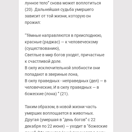
лунное тело” снова может воплотиться
(20). Дальнейшая судьба умершего
зависит от той жизни, которую он
прожил:
“Тёмные направляются в преисподнюю,
красные (раджас) — к человеческому
(существованию),
Светлые в мир богов уходят, причастные
к счастливой доле.
В силу исключительной злобности они
попадают в звериные лона,
В силу праведных - неправедных (дел) — в
человеческие, И в силу праведных — в
божеские (лона) ” (21).
Таким образом, в новой жизни часть
умерших воплощается в животных.
Другая (умершая в “день богов” с 22
декабря по 22 июня) — уходит в “божеские