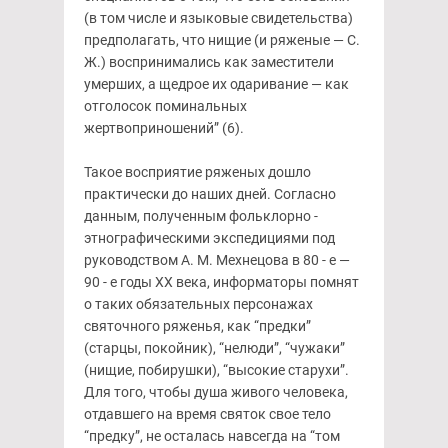
(в том числе и языковые свидетельства)
предполагать, что нищие (и ряженые — С.
Ж.) воспринимались как заместители
умерших, а щедрое их одаривание — как
отголосок поминальных
жертвоприношений” (6).
Такое восприятие ряженых дошло
практически до наших дней. Согласно
данным, полученным фольклорно -
этнографическими экспедициями под
руководством А. М. Мехнецова в 80 - е —
90 - е годы XX века, информаторы помнят
о таких обязательных персонажах
святочного ряженья, как “предки”
(старцы, покойник), “нелюди”, “чужаки”
(нищие, побирушки), “высокие старухи”.
Для того, чтобы душа живого человека,
отдавшего на время святок свое тело
“предку”, не осталась навсегда на “том