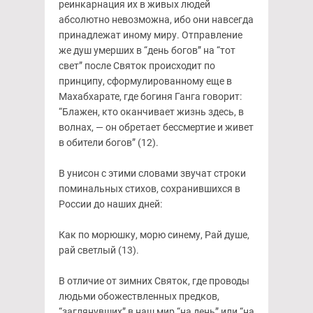
реинкарнация их в живых людей
абсолютно невозможна, ибо они навсегда
принадлежат иному миру. Отправление
же душ умерших в “день богов” на “тот
свет” после Святок происходит по
принципу, сформулированному еще в
Махабхарате, где богиня Ганга говорит:
“Блажен, кто оканчивает жизнь здесь, в
волнах, — он обретает бессмертие и живет
в обители богов” (12).
В унисон с этими словами звучат строки
поминальных стихов, сохранившихся в
России до наших дней:
Как по морюшку, морю синему, Рай душе,
рай светлый (13).
В отличие от зимних Святок, где проводы
людьми обожествленных предков,
“заглянувших” в наш мир “на день” или “на