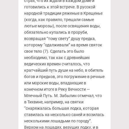
страх, что их ждали в каждом доме и
готовились к этой встрече. В русской
народной традиции ряженые в Крещенье
(когда, как правило, трещали самые
лютые морозы), после освящения воды,
обязательно купались в проруби,
возвращая “тому свету” душу предка,
которому “одалживали” на время святок
свое тело (7). Сделать это было
необходимо, так как с древнейших
ведических времен считалось, что
кратчайший путь души на небо, в обитель
богов и предков, это погружение в речные
или морские воды, впадающие в
конечном итоге в Реку Вечности —
Млечный Путь. М. Забылин отмечал, что
в Тихвине, например, на святки
“снаряжалась большая лодка, которая
ставилась на несколько саней и возилась
несколькими лошадьми по городу”.
Верхом на лошадях, везущих лодку, и в