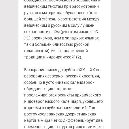
обрядности. Возможность обращения к
ведическим текстам при рассмотрении
русского материала обусловлена “как
большей степенью соответствия между
ведическим и русским в силу лучшей
сохранности в нём (русском языке — С.
Ж.) архаизмов, чем в западных языках,
так и большей близостью русской
(славянской) мифо - поэтической
традиции к индоиранской” (2).
В сохранившихся до рубежа XIX — ХХ вв.
верованиях северно - русских крестьян,
особенно в устойчивых календарно -
обрядовых циклах, четко
прослеживаются реликты архаического
индоевропейского календаря, уходящего
корнями в глубины тысячелетий. Так
восточнославянская дохристианская
картина мира четко дифференцирует два
временных цикла года: период от зимнего