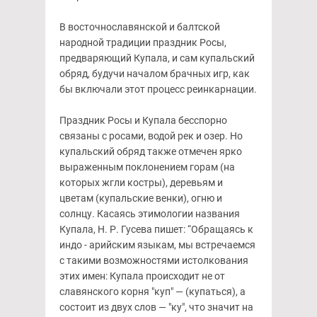
В восточнославянской и балтской
народной традиции праздник Росы,
предваряющий Купала, и сам купальский
обряд, будучи началом брачных игр, как
бы включали этот процесс реинкарнации.
Праздник Росы и Купала бесспорно
связаны с росами, водой рек и озер. Но
купальский обряд также отмечен ярко
выраженным поклонением горам (на
которых жгли костры), деревьям и
цветам (купальские венки), огню и
солнцу. Касаясь этимологии названия
Купала, Н. Р. Гусева пишет: “Обращаясь к
индо - арийским языкам, мы встречаемся
с такими возможностями истолкования
этих имен: Купала происходит не от
славянского корня "куп" — (купаться), а
состоит из двух слов — "ку", что значит на