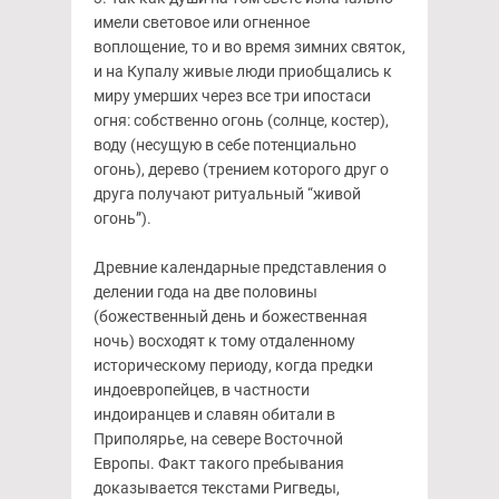
имели световое или огненное
воплощение, то и во время зимних святок,
и на Купалу живые люди приобщались к
миру умерших через все три ипостаси
огня: собственно огонь (солнце, костер),
воду (несущую в себе потенциально
огонь), дерево (трением которого друг о
друга получают ритуальный “живой
огонь”).
Древние календарные представления о
делении года на две половины
(божественный день и божественная
ночь) восходят к тому отдаленному
историческому периоду, когда предки
индоевропейцев, в частности
индоиранцев и славян обитали в
Приполярье, на севере Восточной
Европы. Факт такого пребывания
доказывается текстами Ригведы,