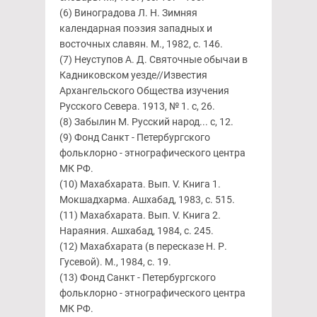
(6) Виноградова Л. Н. Зимняя
календарная поэзия западных и
восточных славян. М., 1982, с. 146.
(7) Неуступов А. Д. Святочные обычаи в
Кадниковском уезде//Известия
Архангельского Общества изучения
Русского Севера. 1913, № 1. с, 26.
(8) Забылин М. Русский народ... с, 12.
(9) Фонд Санкт - Петербургского
фольклорно - этнографического центра
МК РФ.
(10) Махабхарата. Вып. V. Книга 1.
Мокшадхарма. Ашхабад, 1983, с. 515.
(11) Махабхарата. Вып. V. Книга 2.
Нараяния. Ашхабад, 1984, с. 245.
(12) Махабхарата (в пересказе Н. Р.
Гусевой). М., 1984, с. 19.
(13) Фонд Санкт - Петербургского
фольклорно - этнографического центра
МК РФ.