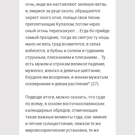
огнь; инде же наставляют зеленую ветвь
и, емшися за руце около, обращаются
окрест оного огня, поюще свои песни,
преплетающие Купалом; потом через
оный огонь перескакуют... Егда бо прийде
самый праздник, тогда во святую ту нощь
мало не весь град возмятется, в селах
взбесятся, в бубны и сопели и гудением
струнным, плесканием и плясанием... Ту
есть мужем и отрокам великое падение,
мужеско, женско и девичье шептание,
блудное им воззрение, и женам мужатым
осквернение и девам растление” (27).
Подводя итоги, можно сказать, что судя
по всему, в основе восточнославянских
календарных обрядов, отмечающих
такие важные моменты года, как зимнее
и летнее солнцестояние, лежали те же
мировоззренческие установки, те же