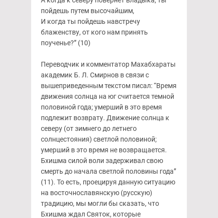
А когда к северу повернет владыка, ты
пойдешь путем высочайшим,
И когда ты пойдешь навстречу
блаженству, от кого нам принять
поученье?” (10)
Переводчик и комментатор Махабхараты
академик Б. Л. Смирнов в связи с
вышеприведенным текстом писал: “Время
движения солнца на юг считается темной
половиной года; умерший в это время
подлежит возврату. Движение солнца к
северу (от зимнего до летнего
солнцестояния) светлой половиной;
умерший в это время не возвращается.
Бхишма силой воли задерживал свою
смерть до начала светлой половины года”
(11). То есть, проецируя данную ситуацию
на восточнославянскую (русскую)
традицию, мы могли бы сказать, что
Бхишма ждал Святок, которые