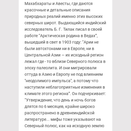
Махабхараты и Авесты, где даются
красочные и детальные описания
природных реалий именно этих высоких
северных широт. Выдающийся индийский
исследователь Б. Г. Тилак писал в своей
работе “Арктическая родина в Ведах”,
вышедшей в свет в 1903 году: “Арии не
были автохтонами ни в Европе, ни в
Центральной Азии — их исходный регион
лежал где - то вблизи Северного полюса в
эпоху палеолита. И они мигрировали
оттуда в Азию и Европу не под влиянием
"неодолимого импульса", а потому что
наступили неблагоприятные изменения в
климате этого региона”. Он подчеркивает:
“Утверждение, что день и ночь богов
длятся по 6 месяцев, крайне широко
распространено в древнеиндийской
литературе... мифы тоже указывают на
Северный полюс, как на исходную землю