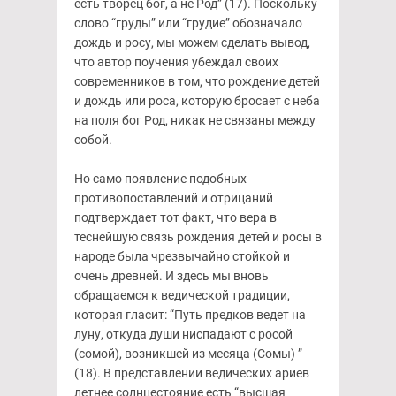
есть творец бог, а не Род” (17). Поскольку
слово “груды” или “грудие” обозначало
дождь и росу, мы можем сделать вывод,
что автор поучения убеждал своих
современников в том, что рождение детей
и дождь или роса, которую бросает с неба
на поля бог Род, никак не связаны между
собой.
Но само появление подобных
противопоставлений и отрицаний
подтверждает тот факт, что вера в
теснейшую связь рождения детей и росы в
народе была чрезвычайно стойкой и
очень древней. И здесь мы вновь
обращаемся к ведической традиции,
которая гласит: “Путь предков ведет на
луну, откуда души ниспадают с росой
(сомой), возникшей из месяца (Сомы) ”
(18). В представлении ведических ариев
летнее солнцестояние есть “высшая