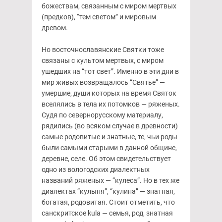
божествам, связанным с миром мертвых
(предков), “тем светом” и мировым
древом.
Но восточнославянские Святки тоже
связаны с культом мертвых, с миром
ушедших на “тот свет”. Именно в эти дни в
мир живых возвращалось “Святье” —
умершие, души которых на время Святок
вселялись в тела их потомков — ряженых.
Судя по севернорусскому материалу,
рядились (во всяком случае в древности)
самые родовитые и знатные, те, чьи роды
были самыми старыми в данной общине,
деревне, селе. Об этом свидетельствует
одно из вологодских диалектных
названий ряженых — “кулеса”. Но в тех же
диалектах “кулыня”, “кулина” — знатная,
богатая, родовитая. Стоит отметить, что
санскритское kula — семья, род, знатная