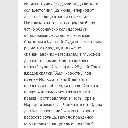
солнцестояния (22 декабря) до летнего
солнцестояния (22 июня) и период от
летнего солнцестояния до зимнего.
Начало каждого из этих циклов было
четко обозначено календарными
обрядовыми действиями: зимними
Святками и Купалой. Судя по некоторым
реликтам обрядов, а также по
скандинавским материалам, в глубокой
древности зимние Святки длились
полный лунный месяц или 28 дней. Так у
шведов святки “были известны под
именем Иольского или Юльского
праздника (iuul, ioel), как важнейшего и
продолжительнейшего из всех. Этот
праздник отправлялся в честь Тора в
Норвегии зимой, а в Дании в честь Одина
для благословенной жатвы и скорого
возврата солнца. Начало праздника
обыкновенно наступало в полночь 4