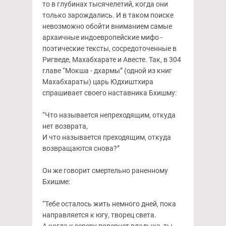
то в глубинах тысячелетий, когда они
только зарождались. И в таком поиске
невозможно обойти вниманием самые
архаичные индоевропейские мифо -
поэтические тексты, сосредоточенные в
Ригведе, Махабхарате и Авесте. Так, в 304
главе “Мокша - дхармы” (одной из книг
Махабхараты) царь Юдхиштхира
спрашивает своего наставника Бхишму:
“Что называется непреходящим, откуда
нет возврата,
И что называется преходящим, откуда
возвращаются снова?”
Он же говорит смертельно раненному
Бхишме:
“Тебе осталось жить немного дней, пока
направляется к югу, творец света.