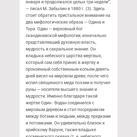
января и продолжался целых три недели”,
— писал М. Забылин в 1880 г. (3). Здесь
стоит обратить пристальное внимание на
два мифологических образа — Одина и
Тора. Один — верховный бог
скандинавской мифологии, изначально
представлявший духовную власть,
мудрость и сакральное знание. Он
владыка небесного царства мертвых,
который сам себя принес в жертву и
пронзенный собственным копьем девять
дней висел на мировом древе, после чего
испил священного меда поэзии и получил
руны — носители высшего знания и
мудрости. Именно благодаря такой
жертве Один - Водан соединился с
мировым деревом и стал посредником
между богами и людьми, между предками
и потомками. Он удивительно близок к
арийскому Варуне, также владыке
космического океана (т. е. небесного