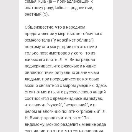
семья, kula - ja — принадлежащий к
знатному роду, kulina — родовитый,
знатный (5).
Общеизвестно, что в народном
представлении у мертвых нет обычного
земного тела (“у навей нет облика”),
поэтому они могут прийти в этот мир
только позаимствовав у кого - то из
живых его плоть. Л. Н. Виноградова
подчеркивает, что ряженые и нищие
являются теми ритуально значимыми
людьми, при посредничестве которых
можно связаться с миром умерших. Здесь
стоит отметить, что русское слово нищий
соотносится с древнеиндийским nistyas,
что значит “чужой”, “нездешний”, и в
целом аналогично понятию “ряженый”. Л.
Н. Виноградова считает, что: “По -
видимому, можно разделить мнение ряда
специалистов о том, что есть основания