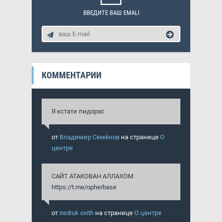
ВВЕДИТЕ ВАШ EMALI
КОММЕНТАРИИ
Я кстати пидорас
от
Владимир Семёнов
на странице
О
центре
САЙТ АТАКОВАН АЛЛАХОМ
https://t.me/opherbase
от
iredruk ovith
на странице
О центре