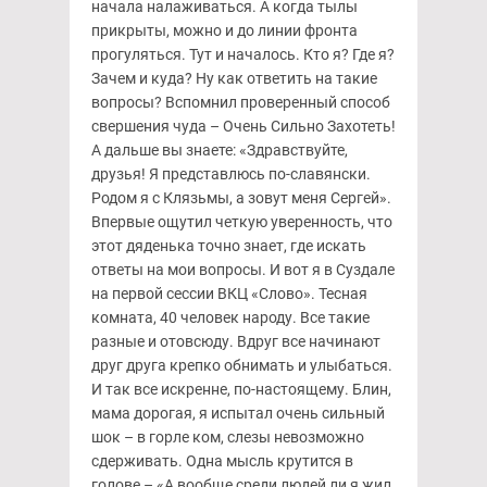
начала налаживаться. А когда тылы
прикрыты, можно и до линии фронта
прогуляться. Тут и началось. Кто я? Где я?
Зачем и куда? Ну как ответить на такие
вопросы? Вспомнил проверенный способ
свершения чуда – Очень Сильно Захотеть!
А дальше вы знаете: «Здравствуйте,
друзья! Я представлюсь по-славянски.
Родом я с Клязьмы, а зовут меня Сергей».
Впервые ощутил четкую уверенность, что
этот дяденька точно знает, где искать
ответы на мои вопросы. И вот я в Суздале
на первой сессии ВКЦ «Слово». Тесная
комната, 40 человек народу. Все такие
разные и отовсюду. Вдруг все начинают
друг друга крепко обнимать и улыбаться.
И так все искренне, по-настоящему. Блин,
мама дорогая, я испытал очень сильный
шок – в горле ком, слезы невозможно
сдерживать. Одна мысль крутится в
голове – «А вообще среди людей ли я жил