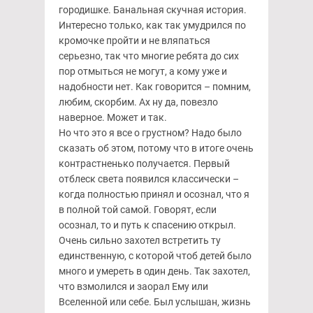
городишке. Банальная скучная история.
Интересно только, как так умудрился по
кромочке пройти и не вляпаться
серьезно, так что многие ребята до сих
пор отмыться не могут, а кому уже и
надобности нет. Как говорится – помним,
любим, скорбим. Ах ну да, повезло
наверное. Может и так.
Но что это я все о грустном? Надо было
сказать об этом, потому что в итоге очень
контрастненько получается. Первый
отблеск света появился классически –
когда полностью принял и осознал, что я
в полной той самой. Говорят, если
осознал, то и путь к спасению открыл.
Очень сильно захотел встретить ту
единственную, с которой чтоб детей было
много и умереть в один день. Так захотел,
что взмолился и заорал Ему или
Вселенной или себе. Был услышан, жизнь