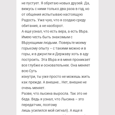
не пустует. Я обретаю новых друзей. Да,
вижусь с ними только два раза в год, но
от общения испытываю настоящую
Радость. Уже чую, что я создаю среду
обитания, а не наоборот.
А еще узнал, что есть вера, а есть ВҌра.
Имею честь быть знакомым с
ВҌрующими людьми. Поверьте моему
горькому опыту – с такими можно и в
горы, и в джунгли и Державу хоть в аду
построить. Эта ВҌра и в меня проникает
все глубже и основательнее. Она меняет
всю Суть
изнутри, ты уже просто не можешь жить
как прежде. А внешне… Нет, внешне не
очень меняет.
Разве, что лысина выросла. Так это не
беда. Ведь я узнал, что Лысина – это
передатчик, поэтому
лишь усилился мой сигнал). А еще я