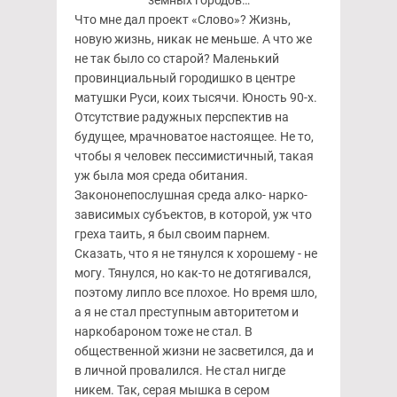
земных городов…
Что мне дал проект «Слово»? Жизнь,
новую жизнь, никак не меньше. А что же
не так было со старой? Маленький
провинциальный городишко в центре
матушки Руси, коих тысячи. Юность 90-х.
Отсутствие радужных перспектив на
будущее, мрачноватое настоящее. Не то,
чтобы я человек пессимистичный, такая
уж была моя среда обитания.
Закононепослушная среда алко- нарко-
зависимых субъектов, в которой, уж что
греха таить, я был своим парнем.
Сказать, что я не тянулся к хорошему - не
могу. Тянулся, но как-то не дотягивался,
поэтому липло все плохое. Но время шло,
а я не стал преступным авторитетом и
наркобароном тоже не стал. В
общественной жизни не засветился, да и
в личной провалился. Не стал нигде
никем. Так, серая мышка в сером