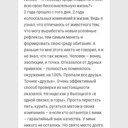
всю свою бессознательную жизнь?»
2 года прошло с того дня. 2 года
колоссальных изменений в жизни. Ведь я
узнал, что отличаюсь от животного тем,
что могу выработать новые условные
рефлексы, тем самым менять и
формировать свою среду обитания. А
раньше-то мне этого никто не говорил, я и
не знал, что так можно. Человек – венец
эволюции, и точка. Отказался от дурных
привязок – полностью поменялось
окружение, на 100%. Пропали все друзья.
Точнее «друзья». Очень эффективный
способ проверки их настоящности
оказался. Не надо как у Высоцкого «в
одной связке, в горы». Просто перестать
пить, курить, ругаться матом в своих
компаниях – и если кто останется с вами
– гарантийный знак качества. У меня
никого не осталось. Но свято место долго