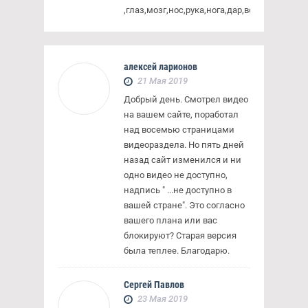
,глаз,мозг,нос,рука,нога,дар,вор,красть,чуд
алексей ларионов
21 Мая 2019
Добрый день. Смотрел видео
на вашем сайте, поработал
над восемью страницами
видеораздела. Но пять дней
назад сайт изменился и ни
одно видео не доступно,
надпись " ...не доступно в
вашей стране". Это согласно
вашего плана или вас
блокируют? Старая версия
была теплее. Благодарю.
Сергей Павлов
23 Мая 2019