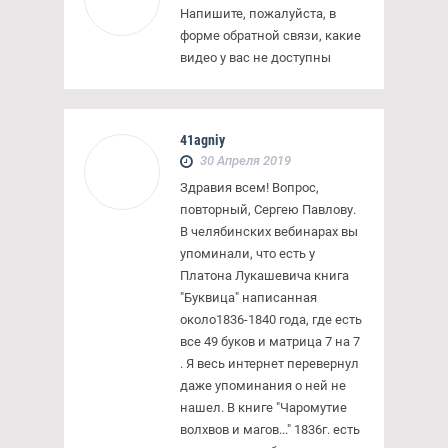
Напишите, пожалуйста, в
форме обратной связи, какие
видео у вас не доступны
41agniy
30 Апреля 2019
Здравия всем! Вопрос,
повторный, Сергею Павлову.
В челябинских вебинарах вы
упоминали, что есть у
Платона Лукашевича книга
″Буквица″ написанная
около1836-1840 года, где есть
все 49 буков и матрица 7 на 7
. Я весь интернет перевернул
даже упоминания о ней не
нашел. В книге ″Чаромутие
волхвов и магов...″ 1836г. есть