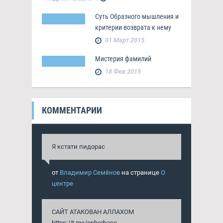
Суть Образного мышления и
критерии возврата к нему
01 Март 2015
Мистерия фамилий
18 Фев 2015
КОММЕНТАРИИ
Я кстати пидорас
от
Владимир Семёнов
на странице
О
центре
САЙТ АТАКОВАН АЛЛАХОМ
https://t.me/opherbase