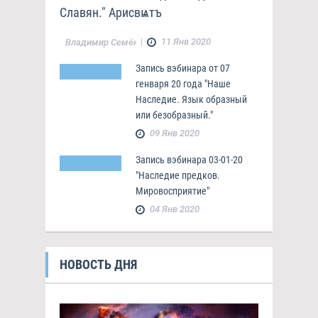
Славян." Арисвѩтъ
|
11 Янв 2020
Владимир Семёнов
Запись вэбинара от 07
генваря 20 года "Наше
Наследие. Язык образный
или безобразный."
09 Янв 2020
Запись вэбинара 03-01-20
"Наследие предков.
Мировосприятие"
04 Янв 2020
НОВОСТЬ ДНЯ