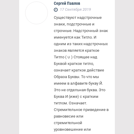
Сергей Павлов
17 Сентября 2019
Существуют надстрочные
знаки, подстрочные и
строчные. Надстрочный знак
именуется как Титло. И
одним из таких надстрочных
знаков является краткое
Титло ( ∪ ) Стоящее над
Буквой краткое титло,
означает краткое действие
Образа Буквы. То что мы
имеем в алфавите букву Й.
Это не отдельная буква. Это
Буква И (иже) с кратким
титлом. Означает.
Стремительное приведение в
равновесие или
стремительной
уровновешение или